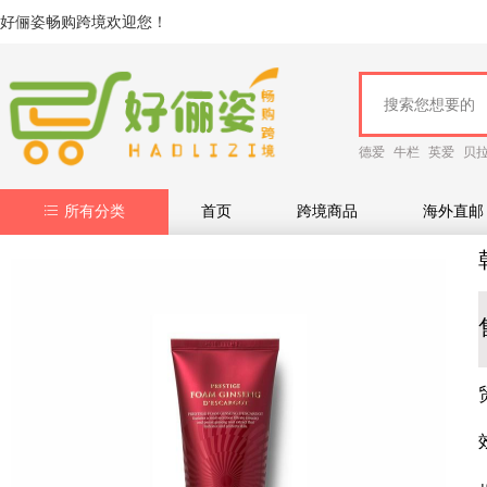
好俪姿畅购跨境欢迎您！
德爱
牛栏
英爱
贝
所有分类
首页
跨境商品
海外直邮