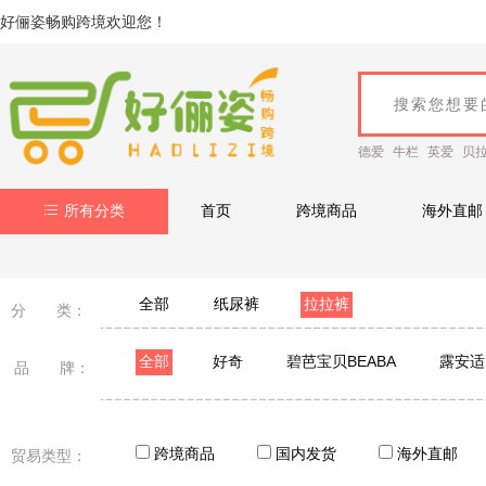
好俪姿畅购跨境欢迎您！
德爱
牛栏
英爱
贝
所有分类
首页
跨境商品
海外直邮
全部
纸尿裤
拉拉裤
分 类：
全部
好奇
碧芭宝贝BEABA
露安适
品 牌：
跨境商品
国内发货
海外直邮
贸易类型：