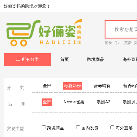
好俪姿畅购跨境欢迎您！
德爱
牛栏
英爱
所有分类
首页
跨境商品
海外直
全部
母婴奶粉
营养辅食
营养\
分 类：
全部
Nestle雀巢
澳洲A2
澳洲贝儿
品 牌：
跨境商品
国内发货
海外直邮
贸易类型：