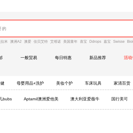
贝拉米
澳洲A2
澳爱
佳贝艾特
艾维诺
美国童年
喜宝
Ddrops
嘉宝
Swisse
Bio
邮
一般贸易
每日特惠
新品推荐
活动
保健
母婴用品+洗护
美妆个护
车床玩具
家清百货
bubs
Aptamil澳洲爱他美
澳大利亚爱薇牛
国行美可卓