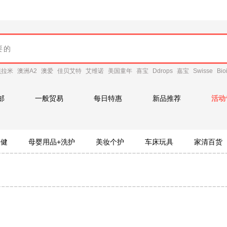
贝拉米
澳洲A2
澳爱
佳贝艾特
艾维诺
美国童年
喜宝
Ddrops
嘉宝
Swisse
Bio
邮
一般贸易
每日特惠
新品推荐
活动
保健
母婴用品+洗护
美妆个护
车床玩具
家清百货