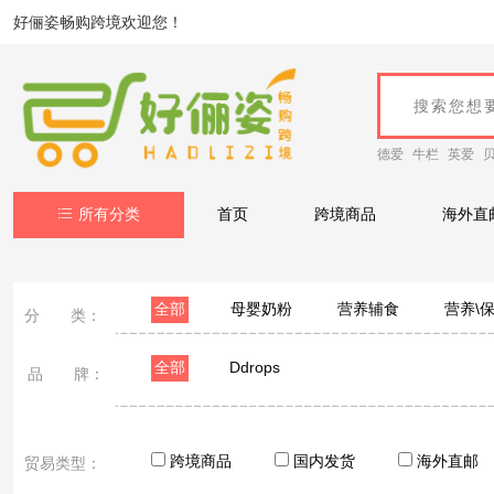
好俪姿畅购跨境欢迎您！
德爱
牛栏
英爱
所有分类
首页
跨境商品
海外直
全部
母婴奶粉
营养辅食
营养\
分 类：
全部
Ddrops
品 牌：
跨境商品
国内发货
海外直邮
贸易类型：