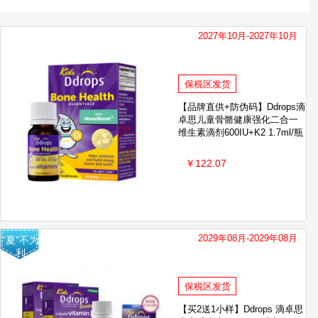
2027年10月-2027年10月
保税区发货
【品牌直供+防伪码】Ddrops滴
卓思儿童骨骼健康强化二合一
维生素滴剂600IU+K2 1.7ml/瓶
￥122.07
2029年08月-2029年08月
“夏”不为
利
保税区发货
【买2送1小样】Ddrops 滴卓思