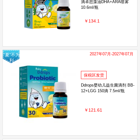
滴卓思藻油DHA+ARA喷雾
10.6ml/瓶
￥134.1
2027年07月-2027年07月
“夏”不为
利
保税区发货
Ddrops婴幼儿益生菌滴剂 BB-
12+LGG 150滴 7.5ml/瓶
￥121.61