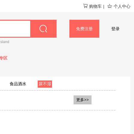
购物车
|
个人中心
免费注册
登录
island
专区
食品酒水
尿不湿
bebebus
bibi
更多>>