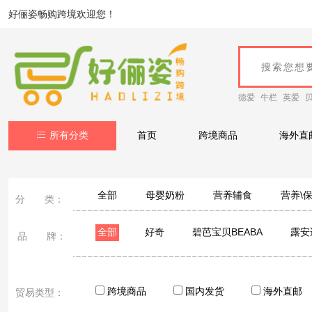
好俪姿畅购跨境欢迎您！
德爱
牛栏
英爱
所有分类
首页
跨境商品
海外直
全部
母婴奶粉
营养辅食
营养\
分 类：
全部
好奇
碧芭宝贝BEABA
露安
品 牌：
跨境商品
国内发货
海外直邮
贸易类型：