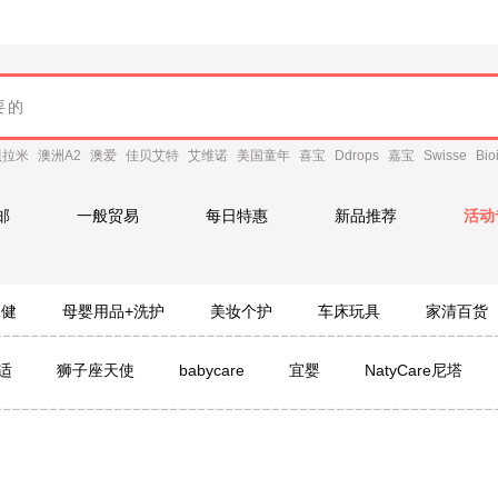
贝拉米
澳洲A2
澳爱
佳贝艾特
艾维诺
美国童年
喜宝
Ddrops
嘉宝
Swisse
Bio
邮
一般贸易
每日特惠
新品推荐
活动
保健
母婴用品+洗护
美妆个护
车床玩具
家清百货
适
狮子座天使
babycare
宜婴
NatyCare尼塔