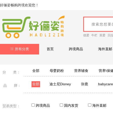
好俪姿畅购跨境欢迎您！
德爱
牛栏
英爱
贝
所有分类
首页
跨境商品
海外直邮
全部
母婴奶粉
营养辅食
营养\保
分 类：
全部
迪士尼Disney
弥鹿
babycare
品 牌：
跨境商品
国内发货
海外直邮
贸易类型：