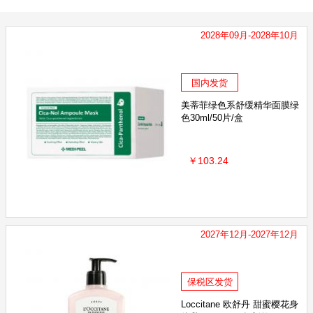
肌美精
露得清
珊珂SENKA
比那氏
ElizabethAr
2028年09月-2028年10月
爱敬
美国OGX
vlanse/葳兰氏
SUAVE
Regenerat
Redwin
海龟爸爸
Mane'n Tail箭牌
Listerine李
国内发货
美蒂菲绿色系舒缓精华面膜绿
色30ml/50片/盒
蝶印
Spes
3M
BOTANIST/植物学家
Gotuko
￥103.24
咖思美
Himalaya
KAVAGOOD卡瓦库德
ThursdayPlanta
hod
Vanicream
CloSYS
GOMISE秘素
LOCKMI
2027年12月-2027年12月
保税区发货
Loccitane 欧舒丹 甜蜜樱花身