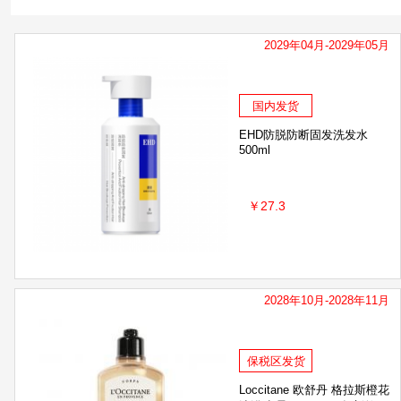
PELICAN/沛丽康
Theramed汉高
Kracie
2029年04月-2029年05月
资生堂可悠然
CeraVe适乐肤
吕Ryo
Old Spice
Freiol 福来
施华蔻
美蒂菲
国内发货
EHD防脱防断固发洗发水
500ml
VK6
Duit度易
Bepanthen/拜耳
别敏
￥27.3
CAMCAMX小蜜缇
左颜右色
安宝笛
SheaMoisture
Nizoral
Nobaton
Met
2028年10月-2028年11月
EHD
保税区发货
Loccitane 欧舒丹 格拉斯橙花