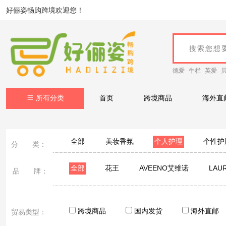
好俪姿畅购跨境欢迎您！
德爱
牛栏
英爱
所有分类
首页
跨境商品
海外直
全部
美妆香氛
个人护理
个性护
分 类：
全部
花王
AVEENO艾维诺
LAU
品 牌：
英国femfresh芳芯
Healthy Care
Red Se
欧舒丹
Naris娜丽丝
breath pearls
R
跨境商品
国内发货
海外直邮
贸易类型：
ORA2皓乐齿
日本ITO
韩国LG贵爱娘