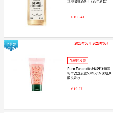
沐浴啫喱250ml（25年新款）
￥105.41
2028年05月-2028年05月
个护焕
新购
保税区发货
Rene Furterer馥绿德雅强韧蓬
松丰盈洗发露50ML小粉珠玻尿
酸洗发水
￥19.27