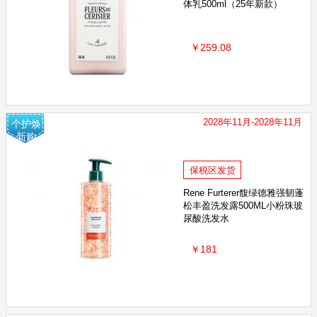
体乳500ml（25年新款）
￥259.08
2028年11月-2028年11月
个护焕
新购
保税区发货
Rene Furterer馥绿德雅强韧蓬
松丰盈洗发露500ML小粉珠玻
尿酸洗发水
￥181