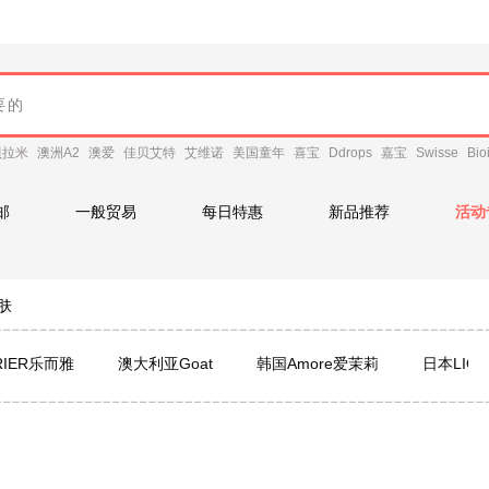
贝拉米
澳洲A2
澳爱
佳贝艾特
艾维诺
美国童年
喜宝
Ddrops
嘉宝
Swisse
Bio
邮
一般贸易
每日特惠
新品推荐
活动
肤
RIER乐而雅
澳大利亚Goat
韩国Amore爱茉莉
日本LIO
al红印
Aussie袋鼠
日本Yanagiya柳屋
LG
日本Bior
estoria
大创
BLISTEX 碧唇
KUMANOYUSHI熊野油脂
苏芊Sukin
日本牛乳石碱COW
施巴Sebamed
The Ord