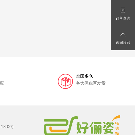
订单查询
返回顶部
全国多仓
应
各大保税区发货
8:00）