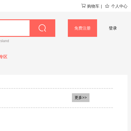
购物车
|
个人中心
免费注册
登录
island
专区
N狮王
Herbacin贺本清
更多>>
e 碧柔
资生堂
馥绿德雅
KOBAYASHI小林制药
inary
BATHCLIN 巴斯克林