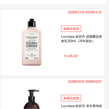
den伊丽莎白雅顿
美国OLAY/玉兰油
2028年11月-2028年11月
e
Cetaphil丝塔芙
卡诗
施德林
海飞丝
White conc
保税区发货
DR艾琳
Loccitane 欧舒丹 甜蜜樱花身
体乳250ml（25年新款）
la
浅香 ASAKA
SUDTANA
GOTUKOLA
￥145.92
tion
Ivory
VALGER薇尔佳
O绿之密语
pixysart比克希
test
滋源
2028年02月-2028年02月
保税区发货
Loccitane 欧舒丹 草木菁纯纯