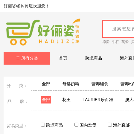
好俪姿畅购跨境欢迎您！
德爱
牛栏
英爱
所有分类
首页
跨境商品
海外直
全部
母婴奶粉
营养辅食
营养\
分 类：
全部
花王
LAURIER乐而雅
澳大
品 牌：
BAD AIR SPONGE
康迪克
KOBAYASHI
老奶奶的秘密Grandma's Secret
ST小鸡
跨境商品
国内发货
海外直邮
贸易类型：
黑帽子
日本ROCKET火箭
相模SAGAMI