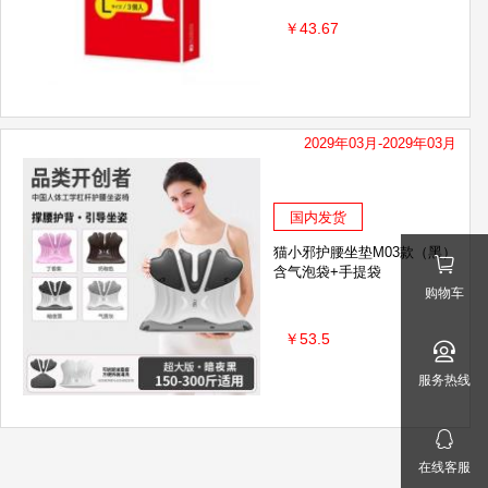
￥43.67
2029年03月-2029年03月
国内发货
猫小邪护腰坐垫M03款（黑）
含气泡袋+手提袋
购物车
￥53.5
服务热线
在线客服