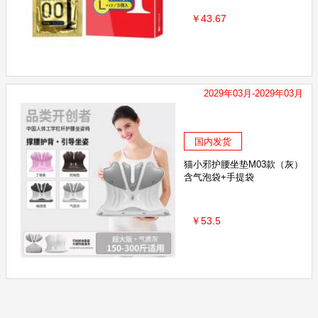
￥43.67
2029年03月-2029年03月
国内发货
猫小邪护腰坐垫M03款（灰）
含气泡袋+手提袋
￥53.5