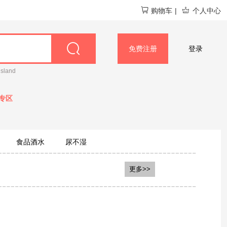
购物车
|
个人中心
免费注册
登录
island
专区
食品酒水
尿不湿
日本汉方
P&G宝洁
LG
更多>>
LG贵爱娘
韩国VVC
日本象印
芝芙莲
可心柔
Iessgo
Tide to Go
立白