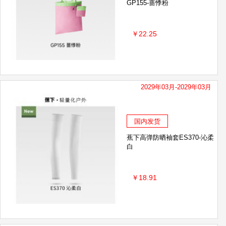
GP155-蔷悸粉
￥22.25
2029年03月-2029年03月
国内发货
蕉下高弹防晒袖套ES370-沁柔
白
￥18.91