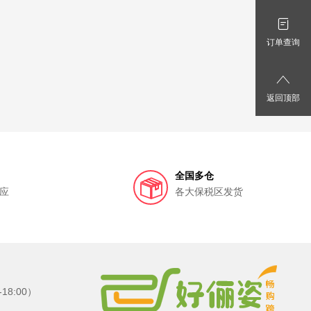
订单查询
返回顶部
全国多仓
应
各大保税区发货
8:00）