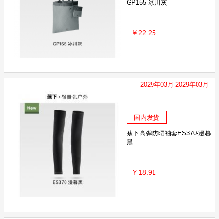
GP155-冰川灰
￥22.25
2029年03月-2029年03月
国内发货
蕉下高弹防晒袖套ES370-漫暮
黑
￥18.91