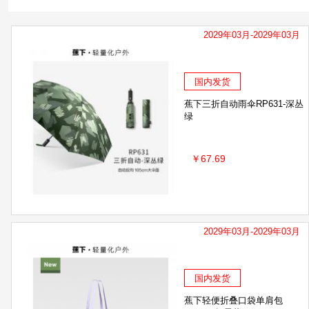
Brita/碧然德
塞那Sanag
伊趣
Profis
2029年03月-2029年03月
Mari pflege玛瑞宝
艾美特
维科
阔易
四海得康
Radialight
宝和堂
Bounc
国内发货
蕉下三折自动雨伞RP631-深丛
绿
￥67.69
2029年03月-2029年03月
国内发货
蕉下轻便折叠口袋单肩包