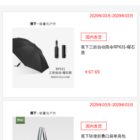
simo
优全生活
Playtex
ANGSNAKE 沸蛇
麦迪安
2029年03月-2029年03月
晴天大白
猫小邪
Vinda维达
小仓熊
KAVA
e邦氏
MACK'S
pixysart比克希
KANCHIA康安佳
HA
国内发货
蕉下三折自动雨伞RP631-曜石
黑
￥67.69
2029年03月-2029年03月
国内发货
蕉下轻便折叠口袋单肩包