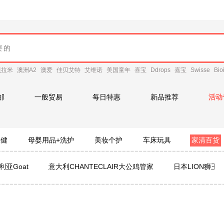
贝拉米
澳洲A2
澳爱
佳贝艾特
艾维诺
美国童年
喜宝
Ddrops
嘉宝
Swisse
Bio
邮
一般贸易
每日特惠
新品推荐
活动
保健
母婴用品+洗护
美妆个护
车床玩具
家清百货
利亚Goat
意大利CHANTECLAIR大公鸡管家
日本LION狮王
小林制药
ATSUGI厚木
Morning fresh
日本ITO
韩国
ARS安速
蕉下
比那氏
ELMEX艾美适
domol
冈本
YOME
Harris Salome
护舒宝
嫚熙