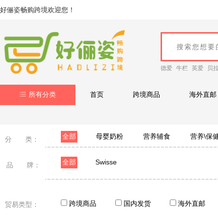
好俪姿畅购跨境欢迎您！
德爱
牛栏
英爱
贝
所有分类
首页
跨境商品
海外直邮
全部
母婴奶粉
营养辅食
营养\保
分 类：
全部
Swisse
品 牌：
跨境商品
国内发货
海外直邮
贸易类型：