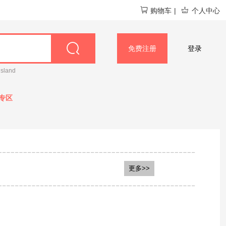
购物车
|
个人中心
免费注册
登录
island
专区
RS安速
蕉下
比那氏
更多>>
塞那Sanag
Profissimo
ANGSNAKE 沸蛇
'S
pixysart比克希