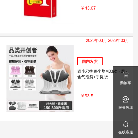
￥43.67
2029年03月-2029年03月
国内发货
猫小邪护腰坐垫M03款（黑）
含气泡袋+手提袋
购物车
￥53.5
服务热线
在线客服