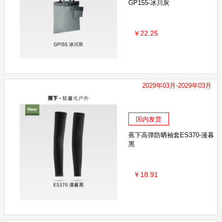
GP155-冰川灰
￥22.25
2029年03月-2029年03月
国内发货
蕉下高弹防晒袖套ES370-漫暮
黑
￥18.91