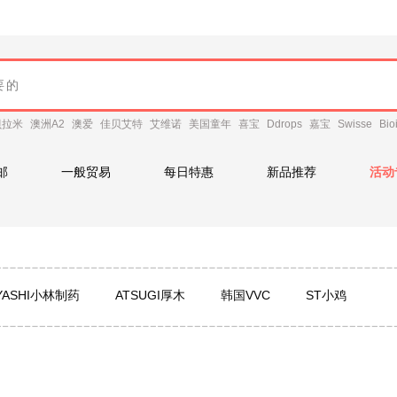
贝拉米
澳洲A2
澳爱
佳贝艾特
艾维诺
美国童年
喜宝
Ddrops
嘉宝
Swisse
Bio
邮
一般贸易
每日特惠
新品推荐
活动
YASHI小林制药
ATSUGI厚木
韩国VVC
ST小鸡
A
YOME
Harris Salome
Iessgo
Brita/碧然德
AGOOD卡瓦库德
有棵树
Radialight
宝和堂
MACK