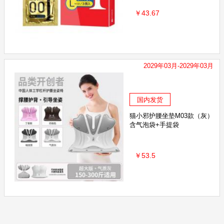
￥43.67
2029年03月-2029年03月
国内发货
猫小邪护腰坐垫M03款（灰）
含气泡袋+手提袋
￥53.5