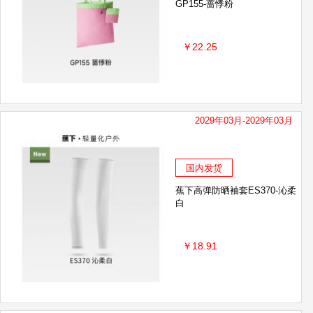
GP155-蔷悸粉
￥22.25
2029年03月-2029年03月
国内发货
蕉下高弹防晒袖套ES370-沁柔
白
￥18.91