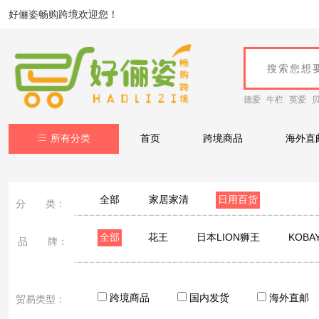
好俪姿畅购跨境欢迎您！
德爱
牛栏
英爱
所有分类
首页
跨境商品
海外直
全部
家居家清
日用百货
分 类：
全部
花王
日本LION狮王
KOBA
品 牌：
日本象印
黑帽子
相模SAGAMI
冈本
跨境商品
国内发货
海外直邮
贸易类型：
艾美特
维科
阔易
猫小邪
KAV