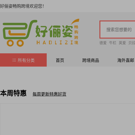
好俪姿畅购跨境欢迎您！
德爱
牛栏
英爱
贝
所有分类
首页
跨境商品
海外直邮
本周特惠
每周更新特惠好货