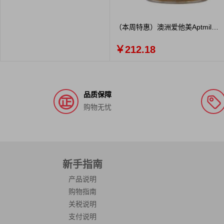
Aptamil白金版 Pre段 800g
（本周特惠）澳洲爱他美Aptmil
AptaGrow儿童成长奶粉3+ 900g
.28
￥212.18
品质保障
购物无忧
新手指南
产品说明
购物指南
关税说明
支付说明