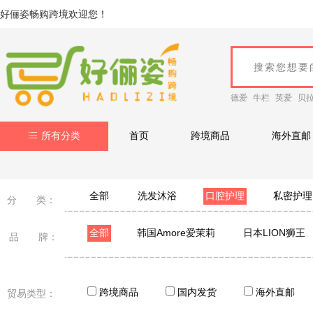
好俪姿畅购跨境欢迎您！
德爱
牛栏
英爱
贝
所有分类
首页
跨境商品
海外直邮
全部
洗发沐浴
口腔护理
私密护理
分 类：
全部
韩国Amore爱茉莉
日本LION狮王
品 牌：
ORA2皓乐齿
日本ITO
Theramed汉高
跨境商品
国内发货
海外直邮
贸易类型：
Nobaton
CloSYS
GOMISE秘素
test