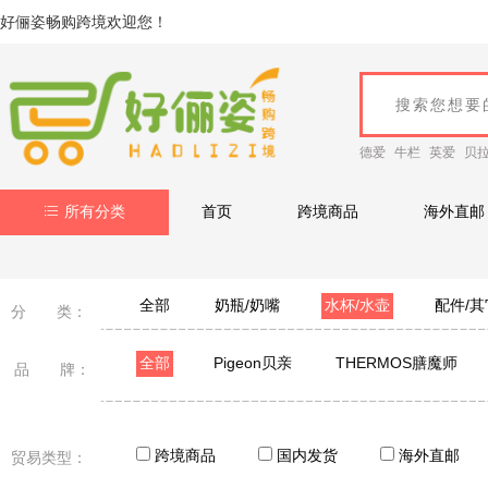
好俪姿畅购跨境欢迎您！
德爱
牛栏
英爱
贝
所有分类
首页
跨境商品
海外直邮
全部
奶瓶/奶嘴
水杯/水壶
配件/其
分 类：
全部
Pigeon贝亲
THERMOS膳魔师
品 牌：
babycare
英氏
THERMOFLASK
GE
跨境商品
国内发货
海外直邮
贸易类型：