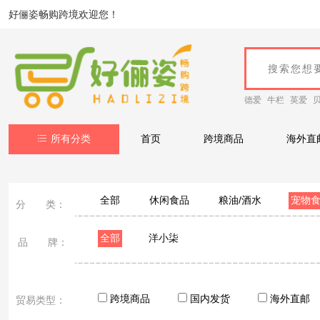
好俪姿畅购跨境欢迎您！
德爱
牛栏
英爱
所有分类
首页
跨境商品
海外直
全部
休闲食品
粮油/酒水
宠物
分 类：
全部
洋小柒
品 牌：
跨境商品
国内发货
海外直邮
贸易类型：