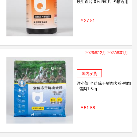
铁生血片 0.6g*60片 犬猫通用
￥27.81
2026年12月-2027年01月
国内发货
洋小柒 全价冻干鲜肉犬粮-鸭肉
+雪梨1.5kg
￥51.58