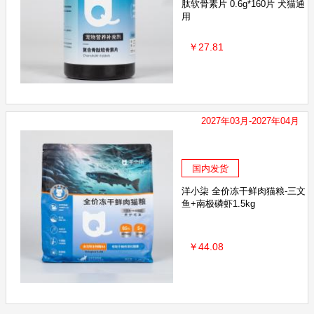
肽软骨素片 0.6g*160片 犬猫通
用
￥27.81
2027年03月-2027年04月
国内发货
洋小柒 全价冻干鲜肉猫粮-三文
鱼+南极磷虾1.5kg
￥44.08