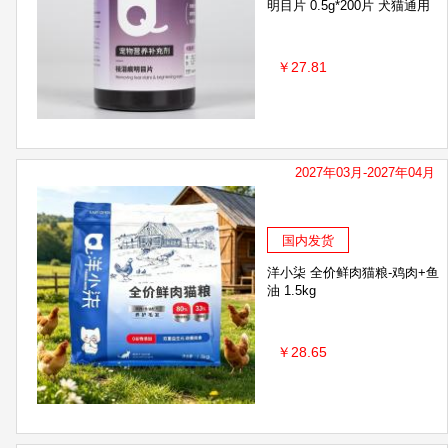
明目片 0.5g*200片 犬猫通用
￥27.81
2027年03月-2027年04月
国内发货
洋小柒 全价鲜肉猫粮-鸡肉+鱼
油 1.5kg
￥28.65