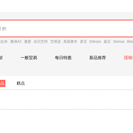
贝拉米
澳洲A2
澳爱
佳贝艾特
艾维诺
美国童年
喜宝
Ddrops
嘉宝
Swisse
Bio
邮
一般贸易
每日特惠
新品推荐
活动
食品
糕点