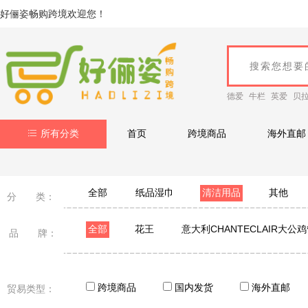
好俪姿畅购跨境欢迎您！
德爱
牛栏
英爱
贝
所有分类
首页
跨境商品
海外直邮
全部
纸品湿巾
清洁用品
其他
分 类：
全部
花王
意大利CHANTECLAIR大公
品 牌：
ST小鸡
ARS安速
domol
芝芙莲
小仓熊
pixysart比克希
KANCHIA康安佳
跨境商品
国内发货
海外直邮
贸易类型：