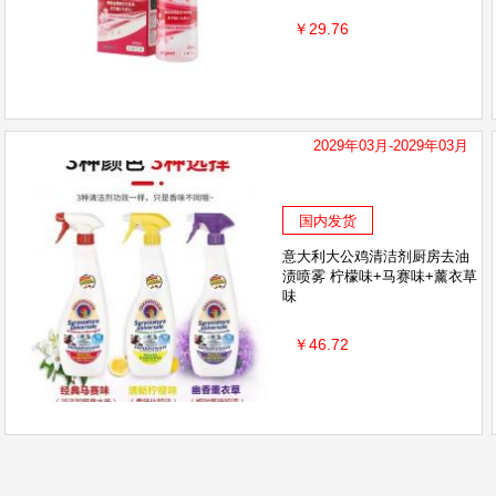
￥29.76
2029年03月-2029年03月
国内发货
意大利大公鸡清洁剂厨房去油
渍喷雾 柠檬味+马赛味+薰衣草
味
￥46.72