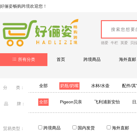
好俪姿畅购跨境欢迎您！
德爱
牛栏
英爱
贝
所有分类
首页
跨境商品
海外直邮
全部
奶瓶/奶嘴
水杯/水壶
配件/其
分 类：
全部
Pigeon贝亲
飞利浦新安怡
日
品 牌：
跨境商品
国内发货
海外直邮
贸易类型：