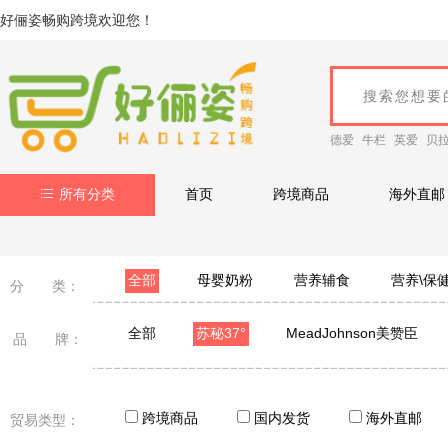
好俪姿畅购跨境欢迎您！
德爱
牛栏
英爱
贝
所有分类
首页
跨境商品
海外直邮
全部
母婴奶粉
营养辅食
营养\保
分 类：
全部
苏秘37°
MeadJohnson美赞臣
品 牌：
Hero Baby美素
Nutrilon荷兰牛栏
Cow&Ga
moony尤妮佳
Gerber嘉宝
Ddrops
美
跨境商品
国内发货
海外直邮
贸易类型：
Aptamil德国爱他美
AVEENO艾维诺
Nanny