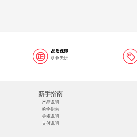
Lucas Papaw
Cancer Council
Restoria
BAD AIR SPONGE
德国Huebner郝柏娜
蓓昂
韩国宫中秘策
安佳/Anchor
QUALITY 皇后
G&M 澳芝曼
泰国MISTINE 蜜丝婷
泰国ATR
品质保障
LULULUN
Cow&Gate 牛栏牌
自然之宝Nature
购物无忧
Morning fresh
惠氏SMA
日本ITO
澳洲
Natur top 诺崔特
韩国VVC
老奶奶的秘密Grand
EAORON
Thursday Plantation
Braun 博朗
新手指南
产品说明
Deonatulle
日本牛乳石碱COW
十月结晶
购物指南
关税说明
瑞士Medela美德乐
日康
小白熊
松达
支付说明
芙丽芳丝Freeplus
Grandpa'sFarm 爷爷的农场