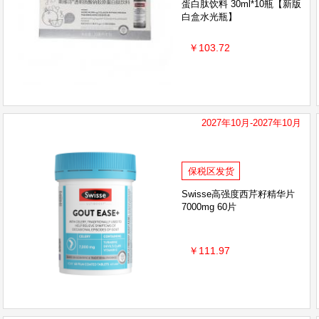
蛋白肽饮料 30ml*10瓶【新版
白盒水光瓶】
BAD AIR SPONGE
德国Huebner郝柏娜
蓓昂
韩国宫中秘策
安佳/Anchor
QUALITY 皇后
￥103.72
G&M 澳芝曼
泰国MISTINE 蜜丝婷
泰国ATR
LULULUN
Cow&Gate 牛栏牌
自然之宝Nature
Morning fresh
惠氏SMA
2027年10月-2027年10月
日本ITO
澳洲
Natur top 诺崔特
韩国VVC
老奶奶的秘密Grand
保税区发货
EAORON
Thursday Plantation
Braun 博朗
Swisse高强度西芹籽精华片
7000mg 60片
Deonatulle
日本牛乳石碱COW
十月结晶
￥111.97
瑞士Medela美德乐
日康
小白熊
松达
芙丽芳丝Freeplus
Grandpa'sFarm 爷爷的农场
PELICAN/沛丽康
Theramed汉高
Oli6