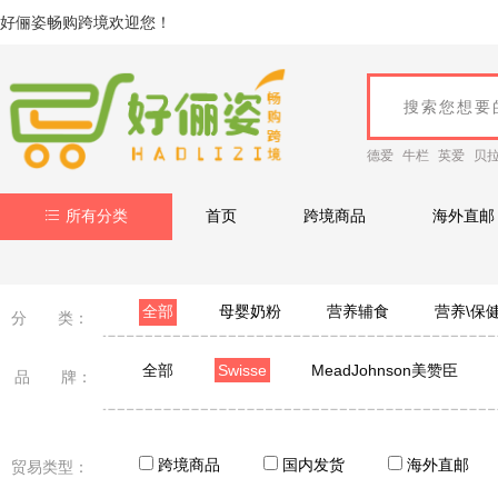
好俪姿畅购跨境欢迎您！
德爱
牛栏
英爱
贝
所有分类
首页
跨境商品
海外直邮
全部
母婴奶粉
营养辅食
营养\保
分 类：
全部
Swisse
MeadJohnson美赞臣
品 牌：
Nutrilon荷兰牛栏
Cow&Gate英国牛栏
澳洲A
Gerber嘉宝
Ddrops
美国童年时光
Flo
跨境商品
国内发货
海外直邮
贸易类型：
AVEENO艾维诺
Nanny care纳尼凯尔
LAU