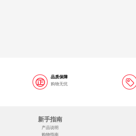
袋鼠妈妈
巴巴拉贵族
波菲•库克城堡
BIOGLAN 宝兰
SALTEAN
SHEVEU赛逸
德国Klosterfrau
Brita/碧然德
Kelo-cote芭克
美国Swanson斯旺森
达能营养起跑
西班牙ep
品质保障
SANA/莎娜
澳洲Melrose麦罗氏
BOTANIS
购物无忧
塞那Sanag
燕之坊
伊趣
莫维朵
Myni
邦民
bibi
Empdairy艾优睿
新手指南
BWG
GALO DE BARCELOS 公鸡头管家
pu
产品说明
Mari pflege玛瑞宝
盛氏白茶
左颜右色
购物指南