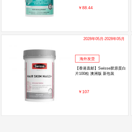
Mofun萌趣
托马斯
英氏
MINON蜜浓
￥88.44
澳洲阳光考拉
施华蔻
固本堂
Euceri
Harris Salome
美蒂菲
护舒宝
Diploma
国行德运
颐莲
英氏yood
海龟爸爸
2028年05月-2028年05月
童年Inne
THERMOFLASK
澳滋OZ FARM
SEEBABYSAFE施贝安
德国kk
Ausiki澳爱优
海外发货
【香港直邮】Swisse胶原蛋白
White conc
梅尼古奇
古摩酒庄
兔头妈
片100粒 澳洲版 新包装
Hape
MOCCONA
珀莱雅
VK6
￥107
童年故事
嫚熙
Naturewise
NatyCare
naturie
Tide to Go
秋田满满
Hydrodol
BODORME贝德美
Ausbelle
本叮叮
J