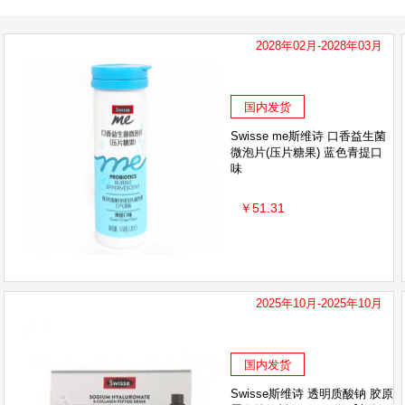
英国薇塔贝尔Vitabiotics
AHC
LEADERS丽
2028年02月-2028年03月
Innisfree悦诗风吟
雅培
Maxigenes澳洲美
韩国Dr.Jart+蒂佳婷
意大利CHANTECLAIR大公
国内发货
BANANA BOAT香蕉船
Herbacin贺本清
熊野
Swisse me斯维诗 口香益生菌
微泡片(压片糖果) 蓝色青提口
SHANGPREE香蒲丽
JMSOLUTION
Aussi
味
日本DHC/蝶翠诗
澳洲意高 Ego QV
澳洲贝儿
￥51.31
HollandBarrett荷柏瑞
Ostelin奥斯特林
P&
日本Biore 碧柔
资生堂
安满
VAPE/未
妙思乐Mustela
Dexery
Boiron宝弘
馥
2025年10月-2025年10月
澳源优驰 Unichi
飞利浦新安怡
CANCER CO
国内发货
Lucas Papaw
Cancer Council
Swisse斯维诗 透明质酸钠 胶原
Restoria