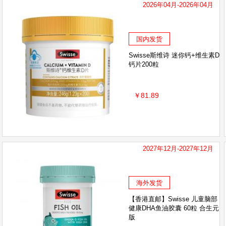
2026年04月-2026年04月
迪士尼Disney
日本叮叮
蕉下
澳特力AU
Kanebo嘉娜宝
弥鹿
福而可Fueki
美国
国内发货
Huebner赫柏娜
DOKKAN
BioGaia 拜奥
Swisse斯维诗 迷你钙+维生素D
钙片200粒
BEGGI鼻精灵
吕Ryo
DEVA
pdc碧迪皙
Hegen
OLLY
稻穗
爱敬
可心柔
￥81.89
ausiki
EZZ
奥纯冠Nature One Dairy
伴宝乐Babybio
佳丽雅Gallia
艾珂薇
Vi
2027年12月-2027年12月
日本ROCKET火箭
日本 万代（BANDAI）
海外发货
日本Mama&Kids
美国TruKid
Weleda 维蕾
【香港直邮】Swisse 儿童脑部
健康DHA鱼油胶囊 60粒 合生元
ribendingding
SKINVAPE
儿童叮叮
M
版